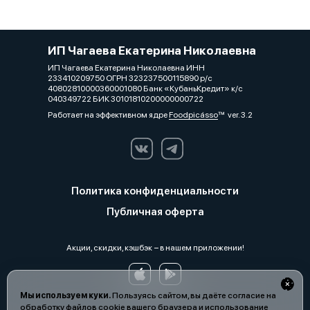
ИП Чагаева Екатерина Николаевна
ИП Чагаева Екатерина Николаевна ИНН
233410209750 ОГРН 323237500115890 р/с
40802810000360001080 Банк «КубаньКредит» к/с
040349722 БИК 30101810200000000722
Работает на эффективном ядре
Foodpicásso
ver. 3.2
Политика конфиденциальности
Публичная оферта
Акции, скидки, кэшбэк − в нашем приложении!
Мы используем куки.
Пользуясь сайтом, вы даёте согласие на
обработку файлов cookie вашего браузера и использование