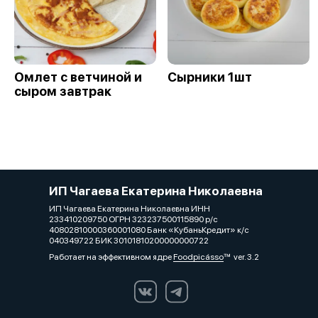
Омлет с ветчиной и
Сырники 1шт
сыром завтрак
ИП Чагаева Екатерина Николаевна
ИП Чагаева Екатерина Николаевна ИНН
233410209750 ОГРН 323237500115890 р/с
40802810000360001080 Банк «КубаньКредит» к/с
040349722 БИК 30101810200000000722
Работает на эффективном ядре
Foodpicásso
ver. 3.2