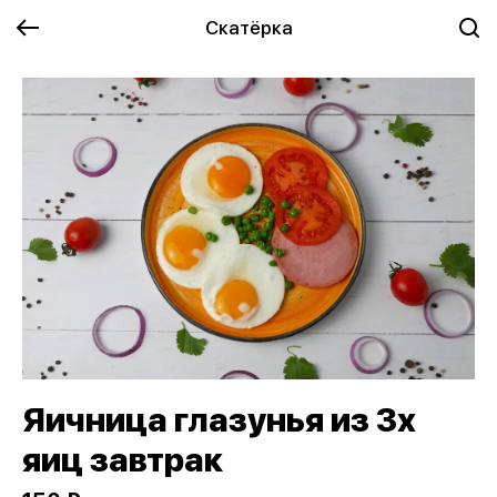
Скатёрка
Яичница глазунья из 3х
яиц завтрак