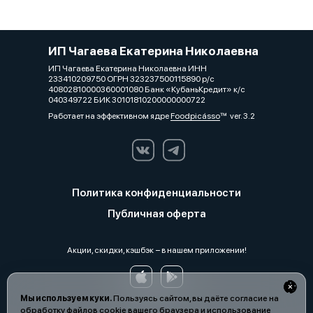
ИП Чагаева Екатерина Николаевна
ИП Чагаева Екатерина Николаевна ИНН
233410209750 ОГРН 323237500115890 р/с
40802810000360001080 Банк «КубаньКредит» к/с
040349722 БИК 30101810200000000722
Работает на эффективном ядре
Foodpicásso
ver. 3.2
Политика конфиденциальности
Публичная оферта
Акции, скидки, кэшбэк − в нашем приложении!
Мы используем куки.
Пользуясь сайтом, вы даёте согласие на
обработку файлов cookie вашего браузера и использование