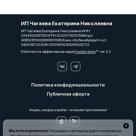
ИП Чагаева Екатерина Николаевна
ИП Чагаева Екатерина Николаевна ИНН
233410209750 ОГРН 323237500115890 р/с
40802810000360001080 Банк «КубаньКредит» к/с
040349722 БИК 30101810200000000722
Работает на эффективном ядре
Foodpicásso
ver. 3.2
Политика конфиденциальности
Публичная оферта
Акции, скидки, кэшбэк − в нашем приложении!
Мы используем куки.
Пользуясь сайтом, вы даёте согласие на