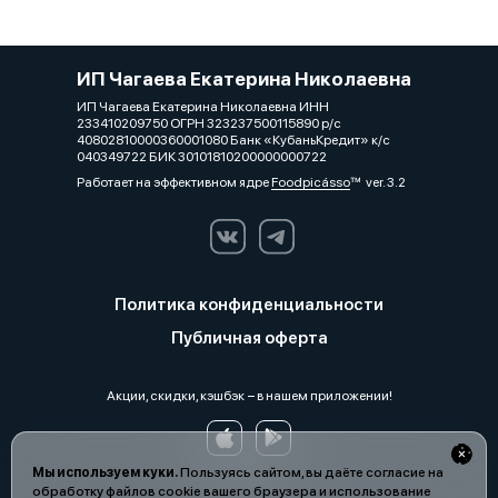
ИП Чагаева Екатерина Николаевна
ИП Чагаева Екатерина Николаевна ИНН
233410209750 ОГРН 323237500115890 р/с
40802810000360001080 Банк «КубаньКредит» к/с
040349722 БИК 30101810200000000722
Работает на эффективном ядре
Foodpicásso
ver. 3.2
Политика конфиденциальности
Публичная оферта
Акции, скидки, кэшбэк − в нашем приложении!
Мы используем куки.
Пользуясь сайтом, вы даёте согласие на
обработку файлов cookie вашего браузера и использование