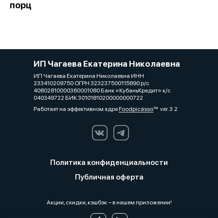
порц
ИП Чагаева Екатерина Николаевна
ИП Чагаева Екатерина Николаевна ИНН
233410209750 ОГРН 323237500115890 р/с
40802810000360001080 Банк «КубаньКредит» к/с
040349722 БИК 30101810200000000722
Работает на эффективном ядре
Foodpicásso
ver. 3.2
Политика конфиденциальности
Публичная оферта
Акции, скидки, кэшбэк − в нашем приложении!