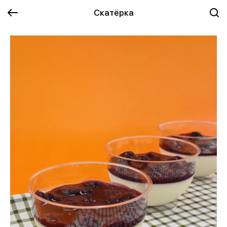
Скатёрка