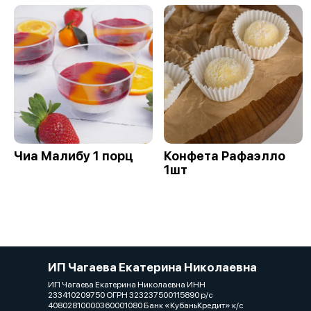
Чиа Малибу 1 порц
Конфета Рафаэлло
1шт
ИП Чагаева Екатерина Николаевна
ИП Чагаева Екатерина Николаевна ИНН
233410209750 ОГРН 323237500115890 р/с
40802810000360001080 Банк «КубаньКредит» к/с