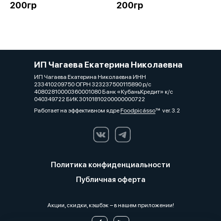
200гр
200гр
ИП Чагаева Екатерина Николаевна
ИП Чагаева Екатерина Николаевна ИНН
233410209750 ОГРН 323237500115890 р/с
40802810000360001080 Банк «КубаньКредит» к/с
040349722 БИК 30101810200000000722
Работает на эффективном ядре
Foodpicásso
ver. 3.2
Политика конфиденциальности
Публичная оферта
Акции, скидки, кэшбэк − в нашем приложении!