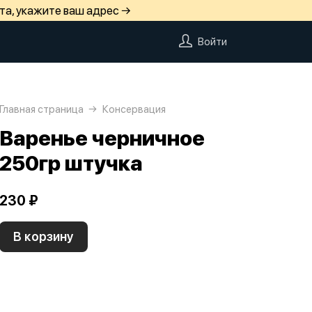
та, укажите ваш адрес →
Войти
Главная страница
Консервация
Варенье черничное
250гр штучка
230 ₽
В корзину