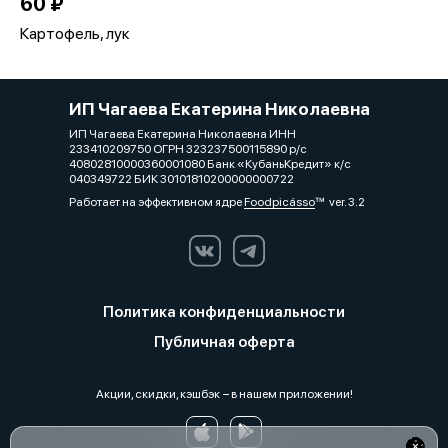
60 ₽
Картофель, лук
ИП Чагаева Екатерина Николаевна
ИП Чагаева Екатерина Николаевна ИНН
233410209750 ОГРН 323237500115890 р/с
40802810000360001080 Банк «КубаньКредит» к/с
040349722 БИК 30101810200000000722
Работает на эффективном ядре
Foodpicásso
ver. 3.2
Политика конфиденциальности
Публичная оферта
Акции, скидки, кэшбэк − в нашем приложении!