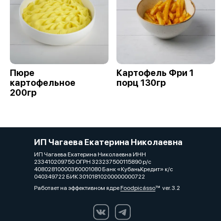
Пюре
Картофель Фри 1
картофельное
порц 130гр
200гр
ИП Чагаева Екатерина Николаевна
ИП Чагаева Екатерина Николаевна ИНН
233410209750 ОГРН 323237500115890 р/с
40802810000360001080 Банк «КубаньКредит» к/с
040349722 БИК 30101810200000000722
Работает на эффективном ядре
Foodpicásso
ver. 3.2